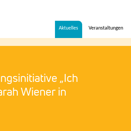
Menü
Aktuelles
Veranstaltungen
en
gsinitiative „Ich
arah Wiener in