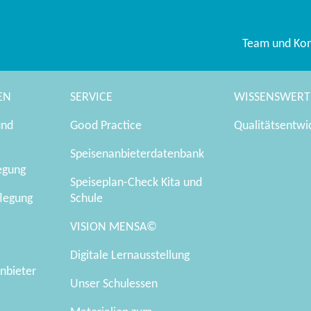
Team und Kon
EN
SERVICE
WISSENSWERT
und
Good Practice
Qualitätsentwi
Speisenanbieterdatenbank
legung
Speiseplan-Check Kita und
flegung
Schule
VISION MENSA©
Digitale Lernausstellung
nbieter
Unser Schulessen