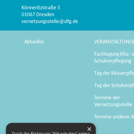
Könneritzstraße 5
01067
Dresden
vernetzungsstelle@slfg.de
Aktuelles
VERANSTALTUNG
Fachtagung Kita- 
Schulverpflegung
Tag der Kitaverpf
Tag der Schulverp
Termine der
Vernetzungsstelle
Termine anderer A
×
Durch das Klicken von "Alle erlauben" geben