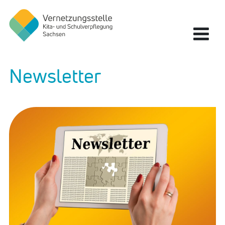
Zum Hauptinhalt springen
Zur Navigation springen
Zum Fußbereich springen
Vernetzungsstelle Kita- und Schulverpflegung Sachsen
Newsletter