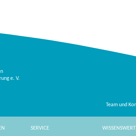
en
ung e. V.
Team und Kon
EN
SERVICE
WISSENSWERT