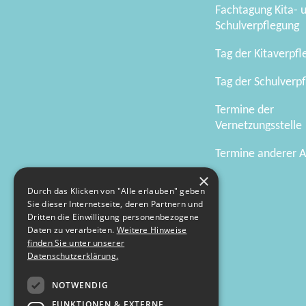
Fachtagung Kita- 
Schulverpflegung
Tag der Kitaverpf
Tag der Schulverp
Termine der
Vernetzungsstelle
Termine anderer A
×
Durch das Klicken von "Alle erlauben" geben
Sie dieser Internetseite, deren Partnern und
Dritten die Einwilligung personenbezogene
Daten zu verarbeiten.
Weitere Hinweise
finden Sie unter unserer
Datenschutzerklärung.
NOTWENDIG
FUNKTIONEN & EXTERNE