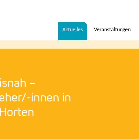
Menü
Aktuelles
Veranstaltungen
en
isnah –
ieher/-innen in
 Horten