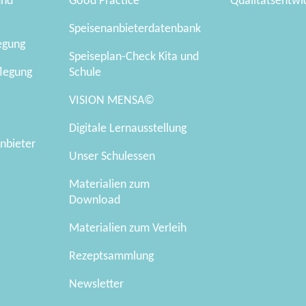
und
Good Practice
Qualitätsentwi
Speisenanbieterdatenbank
legung
Speiseplan-Check Kita und
flegung
Schule
VISION MENSA©
Digitale Lernausstellung
nbieter
Unser Schulessen
Materialien zum
Download
Materialien zum Verleih
Rezeptsammlung
Newsletter