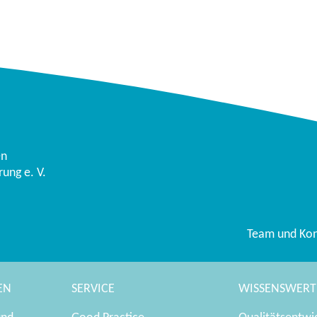
en
ung e. V.
Team und Kon
EN
SERVICE
WISSENSWERT