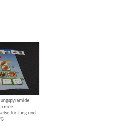
hrungspyramide
n eine
ise für Jung und
fG