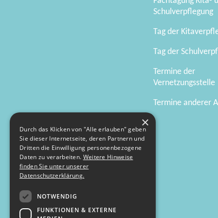
Fachtagung Kita- 
Schulverpflegung
Tag der Kitaverpf
Tag der Schulverp
Termine der
Vernetzungsstelle
Termine anderer A
×
Durch das Klicken von "Alle erlauben" geben
Sie dieser Internetseite, deren Partnern und
Dritten die Einwilligung personenbezogene
Daten zu verarbeiten.
Weitere Hinweise
finden Sie unter unserer
Datenschutzerklärung.
NOTWENDIG
FUNKTIONEN & EXTERNE