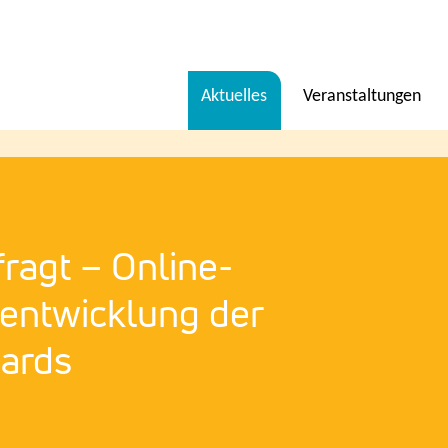
Menü
Aktuelles
Veranstaltungen
en
fragt – Online-
entwicklung der
dards