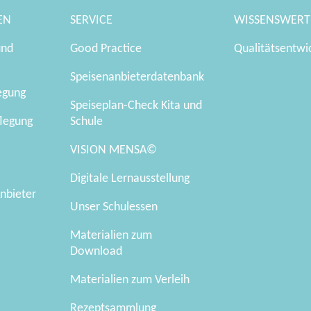
EN
SERVICE
WISSENSWERT
und
Good Practice
Qualitätsentwi
Speisenanbieterdatenbank
legung
Speiseplan-Check Kita und
flegung
Schule
VISION MENSA©
Digitale Lernausstellung
nbieter
Unser Schulessen
Materialien zum
Download
Materialien zum Verleih
Rezeptsammlung