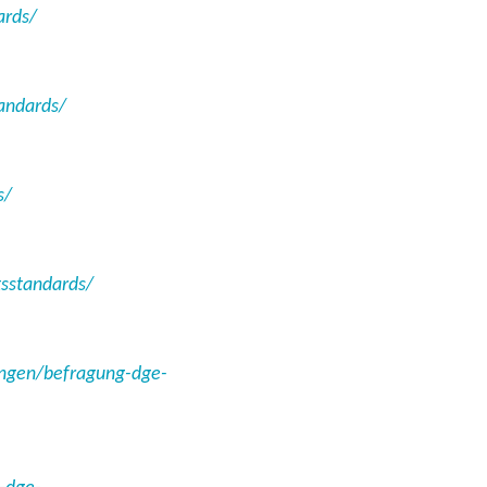
ards/
andards/
s/
tsstandards/
ungen/befragung-dge-