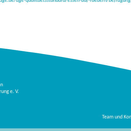
-dge.de/dge-qualitaetsstandard/essen-auf-raedern/befragung
en
ung e. V.
Team und Kon