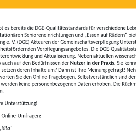
bt es bereits die DGE-Qualitätsstandards für verschiedene Leb
u stationären Senioreneinrichtungen und „Essen auf Rädern“ bie
ung e. V. (DGE) Akteuren der Gemeinschaftsverpflegung Unterst
dheitsfördernden Verpflegungsangebotes. Die DGE-Qualitätsst
iterentwicklung und Aktualisierung. Neben aktuellen wissensch
us auch auf den Bedürfnissen der
Nutzer in der Praxis
. Sie ken
 setzen deren Inhalte um? Dann ist Ihre Meinung gefragt! Neh
orten Sie den Online-Fragebogen. Selbstverständlich sind de
 werden keine personenbezogenen Daten erhoben. Die Rück
n.
re Unterstützung!
n Online-Umfragen:
„Kita“