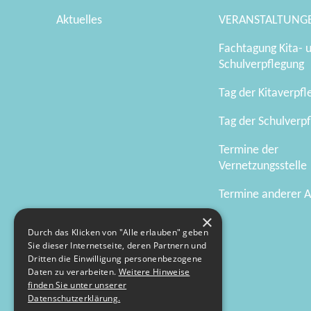
Aktuelles
VERANSTALTUNG
Fachtagung Kita- 
Schulverpflegung
Tag der Kitaverpf
Tag der Schulverp
Termine der
Vernetzungsstelle
Termine anderer A
×
Durch das Klicken von "Alle erlauben" geben
Sie dieser Internetseite, deren Partnern und
Dritten die Einwilligung personenbezogene
Daten zu verarbeiten.
Weitere Hinweise
finden Sie unter unserer
Datenschutzerklärung.