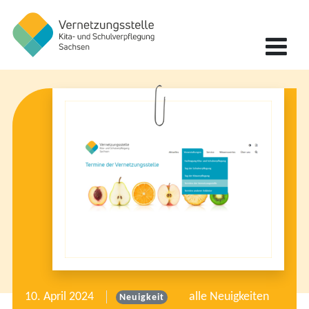
Zum Hauptinhalt springen
Zur Navigation springen
Zum Fußbereich springen
Vernetzungsstelle Kita- und Schulverpflegung Sachsen
10. April 2024
alle Neuigkeiten
Neuigkeit