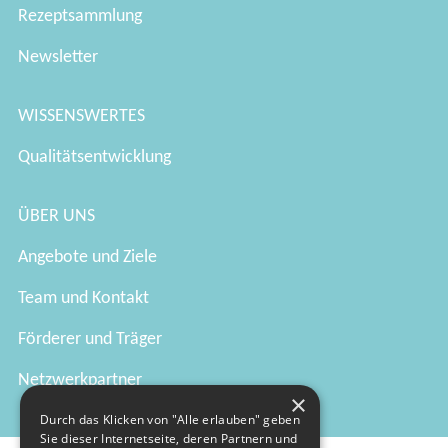
Rezeptsammlung
Newsletter
WISSENSWERTES
Qualitätsentwicklung
ÜBER UNS
Angebote und Ziele
Team und Kontakt
Förderer und Träger
Netzwerkpartner
×
Durch das Klicken von "Alle erlauben" geben
Sie dieser Internetseite, deren Partnern und