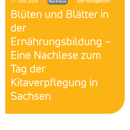
17. Juni 2026
alle Neuigkeiten
Nachlese
Blüten und Blätter in
der
Ernährungsbildung –
Eine Nachlese zum
Tag der
Kitaverpflegung in
Sachsen