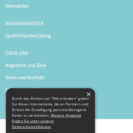
Newsletter
WISSENSWERTES
Qualitätsentwicklung
ÜBER UNS
Angebote und Ziele
Team und Kontakt
Förderer und Träger
×
Durch das Klicken von "Alle erlauben" geben
Netzwerkpartner
Sie dieser Internetseite, deren Partnern und
Dritten die Einwilligung personenbezogene
Daten zu verarbeiten.
Weitere Hinweise
finden Sie unter unserer
Datenschutzerklärung.